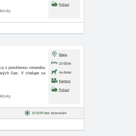
Počasí
aktovky
Mapa
10 lůžek
ca s presklenou verandou
na dotaz
arých čias. V chalupe sa
Kamera
Počasí
aktovky
10 EUR
bez stravování