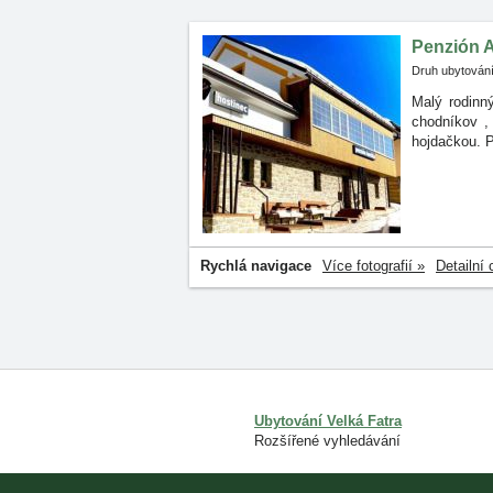
Penzión A
Druh ubytování
Malý rodinn
chodníkov
,
hojdačkou. P
Rychlá navigace
Více fotografií »
Detailní 
Ubytování Velká Fatra
Rozšířené vyhledávání