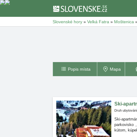
Slovenské hory
»
Velká Fatra
»
Moštenica
Popis místa
Mapa
Ski-apar
Druh ubytování
Ski-apartmá
parkovisko
kútom, kúpel