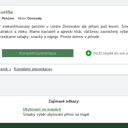
urélia
:
Penzion
Místo:
Donovaly
ý zrekonštruovaný penzión v centre Donovalov ale pritom pod lesom. Sme
 atrakcií a vleku. Mame kaviareň a apreski klub, väčšinou zasnežený výbe
onúkame raňajky, snacky a nápoje. Proste domov v prírode.
Kompletní prezentace
Vložit objekt do své 
ceník »
Kompletní prezentace»
Zajímavé odkazy:
Ubytovaní na mapách
Snadný výběr ubytování přímo na mapě