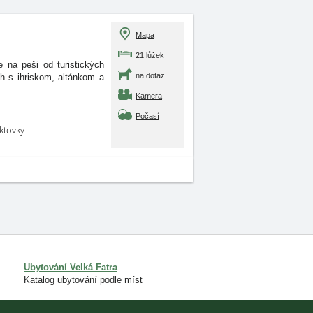
Mapa
21 lůžek
 na peši od turistických
na dotaz
h s ihriskom, altánkom a
Kamera
Počasí
aktovky
Ubytování Velká Fatra
Katalog ubytování podle míst