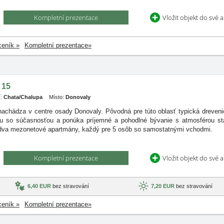
Kompletní prezentace
Vložit objekt do své 
ceník »
Kompletní prezentace»
 15
:
Chata/Chalupa
Místo:
Donovaly
nachádza v centre osady Donovaly. Pôvodná pre túto oblasť typická dreveni
ciu so súčasnosťou a ponúka príjemné a pohodlné bývanie s atmosférou st
dva mezonetové apartmány, každý pre 5 osôb so samostatnými vchodmi.
Kompletní prezentace
Vložit objekt do své 
6,40 EUR
bez stravování
7,20 EUR
bez stravování
ceník »
Kompletní prezentace»