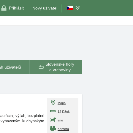
Přihlásit
Nový uživatel
Slovenské hory
h uživatelů
a vrchoviny
Mapa
12 lůžek
urácia, výťah, bezplatné
ano
lne vybaveným kuchynským
Kamera