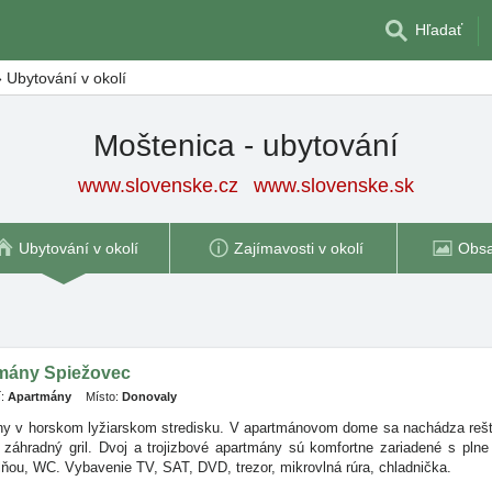
Hľadať
»
Ubytování v okolí
Moštenica - ubytování
www.slovenske.cz
www.slovenske.sk
Ubytování v okolí
Zajímavosti v okolí
Obsa
tmány Spiežovec
:
Apartmány
Místo:
Donovaly
ny v horskom lyžiarskom stredisku. V apartmánovom dome sa nachádza rešta
, záhradný gril. Dvoj a trojizbové apartmány sú komfortne zariadené s p
ňou, WC. Vybavenie TV, SAT, DVD, trezor, mikrovlná rúra, chladnička.